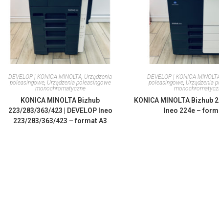
DEVELOP | KONICA MINOLTA
,
Urządzenia
DEVELOP | KONICA MINOLT
poleasingowe
,
Urządzenia poleasingowe
poleasingowe
,
Urządzenia 
monochromatyczne
monochromatycz
KONICA MINOLTA Bizhub
KONICA MINOLTA Bizhub 2
223/283/363/423 | DEVELOP Ineo
Ineo 224e – form
223/283/363/423 – format A3