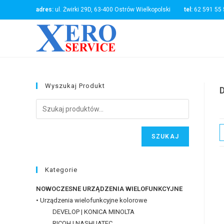
Skip
adres:
ul. Żwirki 29D, 63-400 Ostrów Wielkopolski
tel:
62 591 
to
content
Wyszukaj Produkt
SZUKAJ
Kategorie
NOWOCZESNE URZĄDZENIA WIELOFUNKCYJNE
• Urządzenia wielofunkcyjne kolorowe
DEVELOP | KONICA MINOLTA
RICOH | NASHUATEC