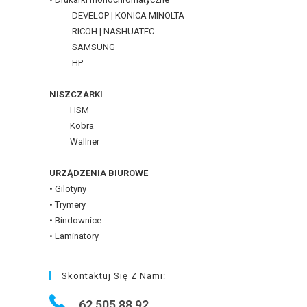
DEVELOP | KONICA MINOLTA
RICOH | NASHUATEC
SAMSUNG
HP
NISZCZARKI
HSM
Kobra
Wallner
URZĄDZENIA BIUROWE
• Gilotyny
• Trymery
• Bindownice
• Laminatory
Skontaktuj Się Z Nami:
62 505 88 92