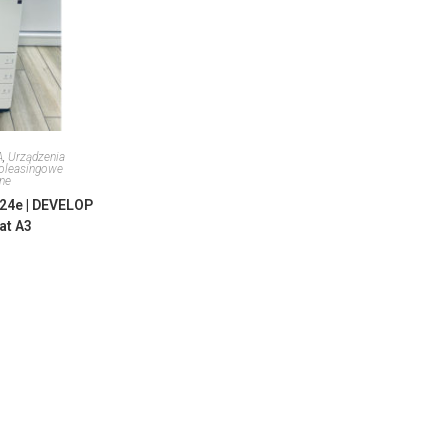
A
,
Urządzenia
poleasingowe
ne
24e | DEVELOP
at A3