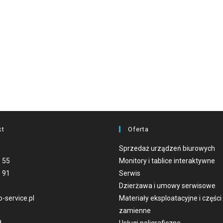
kt
Oferta
Sprzedaż urządzeń biurowych
 55
Monitory i tablice interaktywne
 91
Serwis
Dzierżawa i umowy serwisowe
-service.pl
Materiały eksploatacyjne i części
zamienne