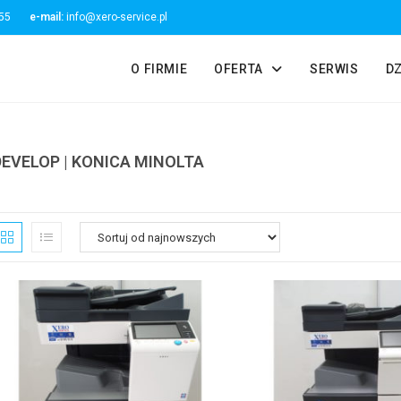
55 55
e-mail:
info@xero-service.pl
O FIRMIE
OFERTA
SERWIS
D
DEVELOP | KONICA MINOLTA