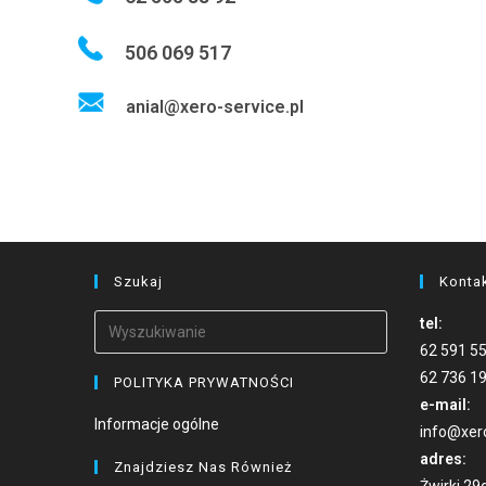
506 069 517
anial@xero-service.pl
Szukaj
Konta
Search
tel:
for:
62 591 55
62 736 19
POLITYKA PRYWATNOŚCI
e-mail:
Informacje ogólne
info@xero
adres:
Znajdziesz Nas Również