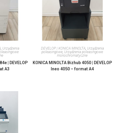
A
,
Urządzenia
DEVELOP | KONICA MINOLTA
,
Urządzenia
poleasingowe
poleasingowe
,
Urządzenia poleasingowe
ne
monochromatyczne
84e | DEVELOP
KONICA MINOLTA Bizhub 4050 | DEVELOP
at A3
Ineo 4050 – format A4