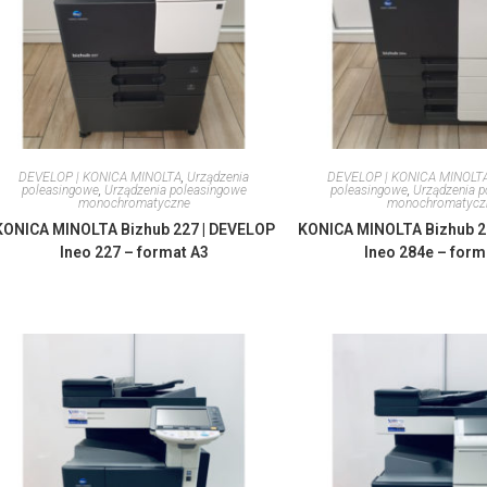
DEVELOP | KONICA MINOLTA
,
Urządzenia
DEVELOP | KONICA MINOLT
poleasingowe
,
Urządzenia poleasingowe
poleasingowe
,
Urządzenia 
monochromatyczne
monochromatycz
KONICA MINOLTA Bizhub 227 | DEVELOP
KONICA MINOLTA Bizhub 2
Ineo 227 – format A3
Ineo 284e – form